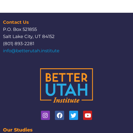
Contact Us
P.O. Box 521855
Salt Lake City, UT 84152
(801) 893-2281
info@betterutah.institute
I
F
T
Y
n
a
w
o
s
c
i
u
t
e
t
t
Our Studies